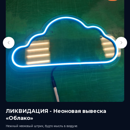
ЛИКВИДАЦИЯ - Неоновая вывеска
Л
«Облако»
«
Нежный неоновый штрих, будто мысль в воздухе.
Тво