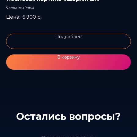
«
Символ ока Учиха
Оче
6 900
р.
Подробнее
В корзину
Остались вопросы?