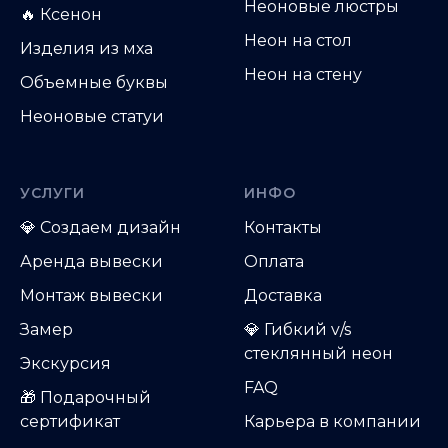
Неоновые люстры
🔥 Ксенон
Неон на стол
Изделия из мха
Неон на стену
Объемные буквы
Неоновые статуи
УСЛУГИ
ИНФО
💎
Создаем дизайн
Контакты
Аренда вывески
Оплата
Монтаж вывески
Доставка
Замер
💎 Гибкий v/s
стеклянный неон
Экскурсия
FAQ
🎁 Подарочный
сертификат
Карьера в компании