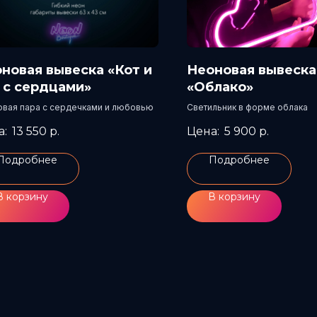
новая вывеска «Кот и
Неоновая вывеска
 с сердцами»
«Облако»
вая пара с сердечками и любовью
Светильник в форме облака
13 550
р.
5 900
р.
Подробнее
Подробнее
В корзину
В корзину