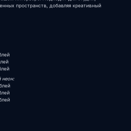
енных пространств, добавляя креативный
блей
блей
блей
 неон:
блей
блей
блей