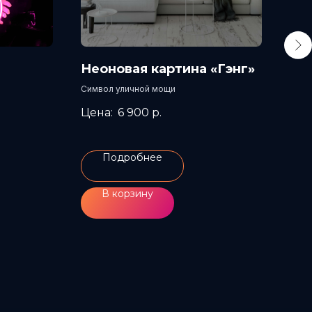
Неоновая картина «Гэнг»
Не
«Н
Символ уличной мощи
6 900
р.
Подробнее
В корзину