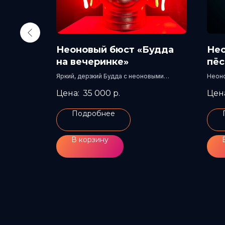
Неоновый бюст «Будда
Нео
на вечеринке»
пёс
Яркий, дерзкий Будда с неоновыми
Неоно
акцентами — восторг и хаос.
35 000
р.
Подробнее
В корзину