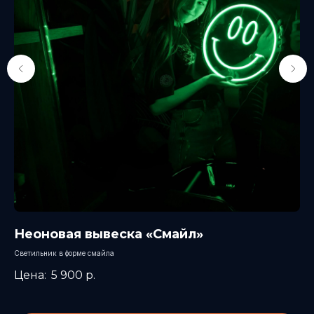
Неоновая вывеска «Смайл»
Л
«
Светильник в форме смайла
Ярк
5 900
р.