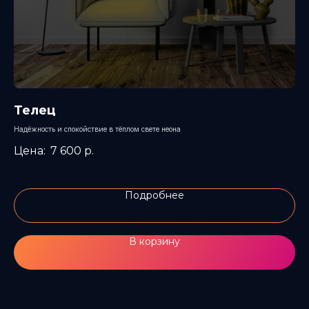
Телец
Н
Надёжность и спокойствие в тёплом свете неона
Све
7 600
р.
Подробнее
В корзину