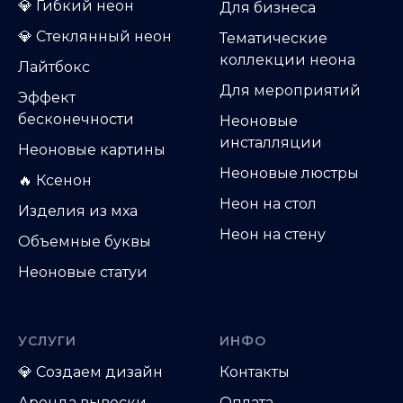
💎
Гибкий неон
Д
ля бизнеса
💎
Стеклянный неон
Тематические
коллекции неона
Лайтбокс
Для мероприятий
Эффект
бесконечности
Неоновые
инсталляции
Неоновые картины
Неоновые люстры
🔥 Ксенон
Неон на стол
Изделия из мха
Неон на стену
Объемные буквы
Неоновые статуи
УСЛУГИ
ИНФО
💎
Создаем дизайн
Контакты
Аренда вывески
Оплата