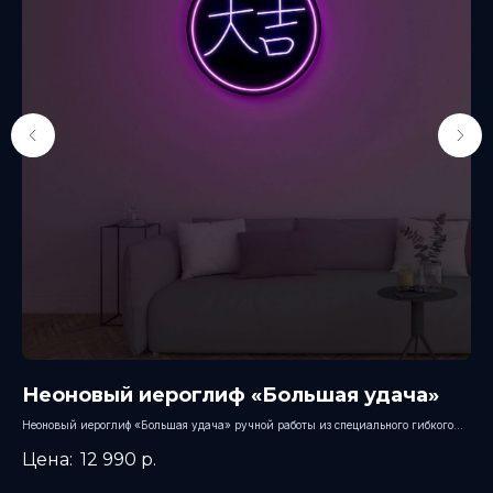
Неоновый иероглиф «Большая удача»
Л
«F
Неоновый иероглиф «Большая удача» ручной работы из специального гибкого
неона или стекла установлены на черной акриловой основе.
Гей
12 990
р.