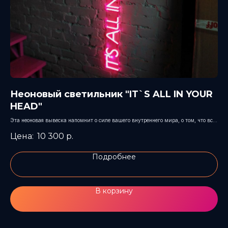
Неоновый светильник "IT`S ALL IN YOUR
Н
HEAD"
Сил
све
Эта неоновая вывеска напомнит о силе вашего внутреннего мира, о том, что все
возможности и творческие идеи уже существуют в ваших мыслях и что вы –
10 300
р.
создатель своей собственной реальности. Позвольте мечтам оживать и покорять
мир.
Подробнее
В корзину