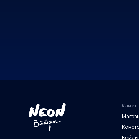
Клиен
Магаз
Конст
Кейсы