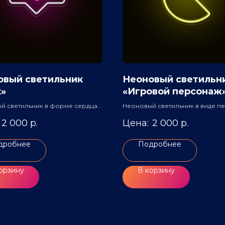
овый светильник
Неоновый светильн
к»
«Игровой персонаж
й светильник в форме сердца в
Неоновый светильник в виде п
игры - ПакМэна
2 000
р.
2 000
р.
дробнее
Подробнее
орзину
В корзину