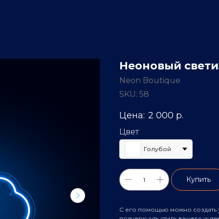
Неоновый свети
Neon Boutique
SKU:
58
2 000
р.
Цвет
Голубой
Купить
С его помощью можно создать 
подчеркнуть стиль вашего инте