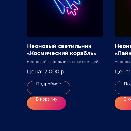
Неоновый светильник
Неон
«Космический корабль»
«Лай
Неоновый светильник в виде летящей
Неоновы
ракеты.
рамке
2 000
р.
Подробнее
По
В корзину
В к