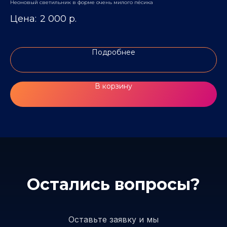
к
Неоновый светильник в форме очень милого пёсика
Нео
2 000
р.
Подробнее
В корзину
Остались вопросы?
Оставьте заявку и мы