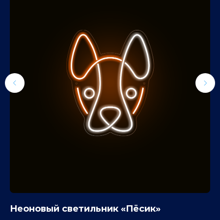
Неоновый светильник «Пёсик»
Н